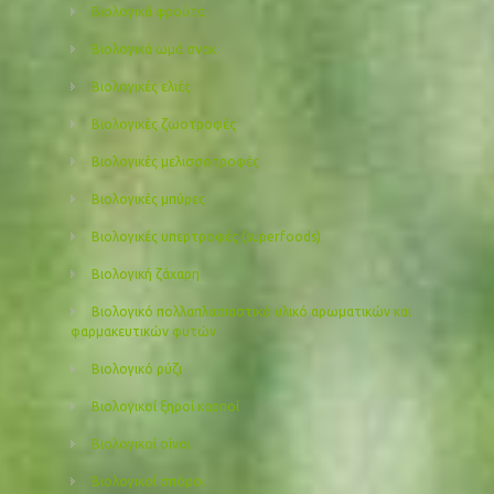
Βιολογικά φρούτα
Βιολογικά ωμά σνακ
Βιολογικές ελιές
Βιολογικές ζωοτροφές
Βιολογικές μελισσοτροφές
Βιολογικές μπύρες
Βιολογικές υπερτροφές (superfoods)
Βιολογική ζάχαρη
Βιολογικό πολλαπλασιαστικό υλικό αρωματικών και
φαρμακευτικών φυτών
Βιολογικό ρύζι
Βιολογικοί ξηροί καρποί
Βιολογικοί οίνοι
Βιολογικοί σπόροι