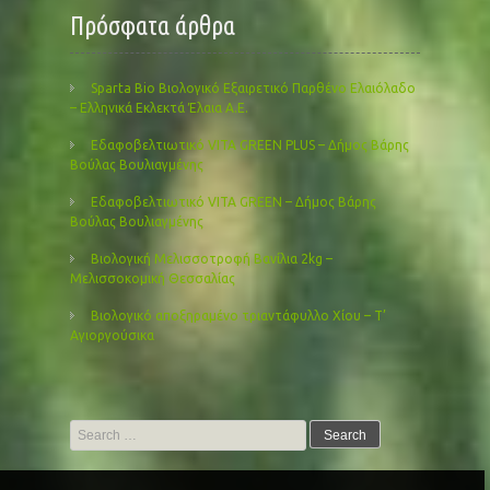
Πρόσφατα άρθρα
Sparta Bio Βιολογικό Εξαιρετικό Παρθένο Ελαιόλαδο
– Ελληνικά Εκλεκτά Έλαια Α.Ε.
Εδαφοβελτιωτικό VITA GREEN PLUS – Δήμος Βάρης
Βούλας Βουλιαγμένης
Εδαφοβελτιωτικό VITA GREEN – Δήμος Βάρης
Βούλας Βουλιαγμένης
Βιολογική Μελισσοτροφή Βανίλια 2kg –
Μελισσοκομική Θεσσαλίας
Βιολογικό αποξηραμένο τριαντάφυλλο Χίου – Τ’
Αγιοργούσικα
Search
for: