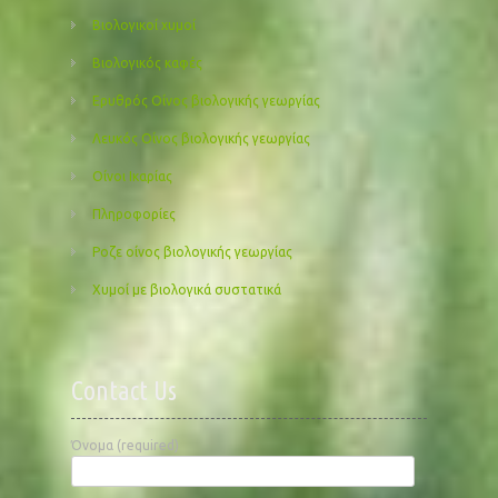
Βιολογικοί χυμοί
Βιολογικός καφές
Ερυθρός Οίνος βιολογικής γεωργίας
Λευκός Οίνος βιολογικής γεωργίας
Οίνοι Ικαρίας
Πληροφορίες
Ροζε οίνος βιολογικής γεωργίας
Χυμοί με βιολογικά συστατικά
Contact Us
Όνομα (required)