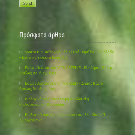
Πρόσφατα άρθρα
Sparta Bio Βιολογικό Εξαιρετικό Παρθένο Ελαιόλαδο
– Ελληνικά Εκλεκτά Έλαια Α.Ε.
Εδαφοβελτιωτικό VITA GREEN PLUS – Δήμος Βάρης
Βούλας Βουλιαγμένης
Εδαφοβελτιωτικό VITA GREEN – Δήμος Βάρης
Βούλας Βουλιαγμένης
Βιολογική Μελισσοτροφή Βανίλια 2kg –
Μελισσοκομική Θεσσαλίας
Βιολογικό αποξηραμένο τριαντάφυλλο Χίου – Τ’
Αγιοργούσικα