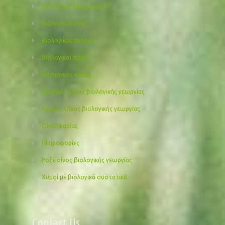
Βιολογικοί ξηροί καρποί
Βιολογικοί οίνοι
Βιολογικοί σπόροι
Βιολογικοί χυμοί
Βιολογικός καφές
Ερυθρός Οίνος βιολογικής γεωργίας
Λευκός Οίνος βιολογικής γεωργίας
Οίνοι Ικαρίας
Πληροφορίες
Ροζε οίνος βιολογικής γεωργίας
Χυμοί με βιολογικά συστατικά
Contact Us