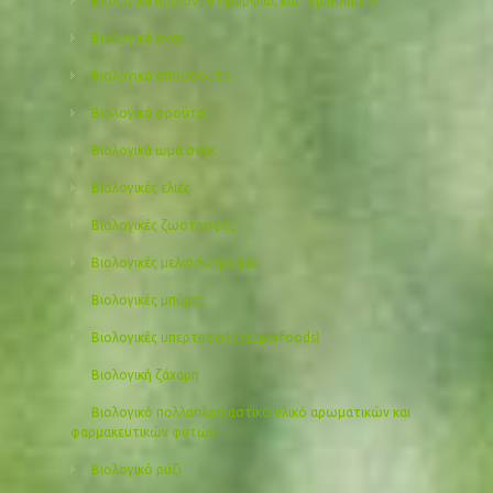
Βιολογικά προιόντα ομορφιάς και περιποίησης
Βιολογικά σνακ
Βιολογικά σπορόφυτα
Βιολογικά φρούτα
Βιολογικά ωμά σνακ
Βιολογικές ελιές
Βιολογικές ζωοτροφές
Βιολογικές μελισσοτροφές
Βιολογικές μπύρες
Βιολογικές υπερτροφές (superfoods)
Βιολογική ζάχαρη
Βιολογικό πολλαπλασιαστικό υλικό αρωματικών και
φαρμακευτικών φυτών
Βιολογικό ρύζι