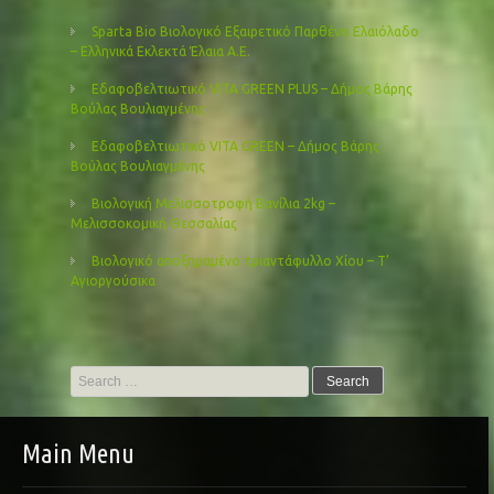
Sparta Bio Βιολογικό Εξαιρετικό Παρθένο Ελαιόλαδο
– Ελληνικά Εκλεκτά Έλαια Α.Ε.
Εδαφοβελτιωτικό VITA GREEN PLUS – Δήμος Βάρης
Βούλας Βουλιαγμένης
Εδαφοβελτιωτικό VITA GREEN – Δήμος Βάρης
Βούλας Βουλιαγμένης
Βιολογική Μελισσοτροφή Βανίλια 2kg –
Μελισσοκομική Θεσσαλίας
Βιολογικό αποξηραμένο τριαντάφυλλο Χίου – Τ’
Αγιοργούσικα
Search
for:
Main Menu