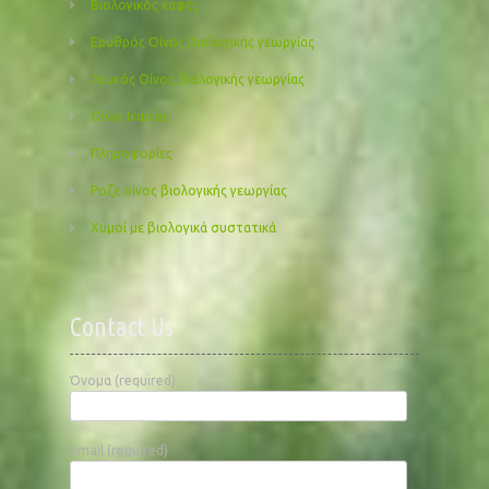
Βιολογικός καφές
Ερυθρός Οίνος βιολογικής γεωργίας
Λευκός Οίνος βιολογικής γεωργίας
Οίνοι Ικαρίας
Πληροφορίες
Ροζε οίνος βιολογικής γεωργίας
Χυμοί με βιολογικά συστατικά
Contact Us
Όνομα (required)
Email (required)