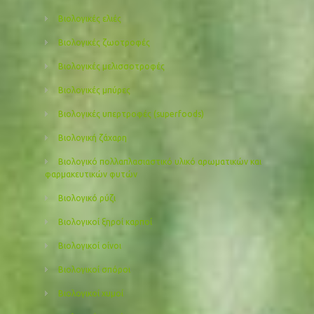
Βιολογικές ελιές
Βιολογικές ζωοτροφές
Βιολογικές μελισσοτροφές
Βιολογικές μπύρες
Βιολογικές υπερτροφές (superfoods)
Βιολογική ζάχαρη
Βιολογικό πολλαπλασιαστικό υλικό αρωματικών και
φαρμακευτικών φυτών
Βιολογικό ρύζι
Βιολογικοί ξηροί καρποί
Βιολογικοί οίνοι
Βιολογικοί σπόροι
Βιολογικοί χυμοί