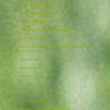
Βιολογικές ζωοτροφές
Βιολογικές μελισσοτροφές
Βιολογικές μπύρες
Βιολογικές υπερτροφές (superfoods)
Βιολογική ζάχαρη
Βιολογικό πολλαπλασιαστικό υλικό αρωματικών και
φαρμακευτικών φυτών
Βιολογικό ρύζι
Βιολογικοί ξηροί καρποί
Βιολογικοί οίνοι
Βιολογικοί σπόροι
Βιολογικοί χυμοί
Βιολογικός καφές
Ερυθρός Οίνος βιολογικής γεωργίας