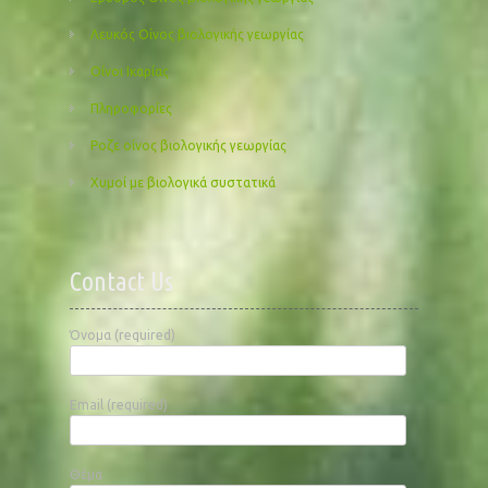
Λευκός Οίνος βιολογικής γεωργίας
Οίνοι Ικαρίας
Πληροφορίες
Ροζε οίνος βιολογικής γεωργίας
Χυμοί με βιολογικά συστατικά
Contact Us
Όνομα (required)
Email (required)
Θέμα