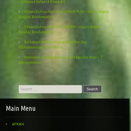
– Ελληνικά Εκλεκτά Έλαια Α.Ε.
Εδαφοβελτιωτικό VITA GREEN PLUS – Δήμος Βάρης
Βούλας Βουλιαγμένης
Εδαφοβελτιωτικό VITA GREEN – Δήμος Βάρης
Βούλας Βουλιαγμένης
Βιολογική Μελισσοτροφή Βανίλια 2kg –
Μελισσοκομική Θεσσαλίας
Βιολογικό αποξηραμένο τριαντάφυλλο Χίου – Τ’
Αγιοργούσικα
Search
for:
Main Menu
ΑΡΧΙΚΗ