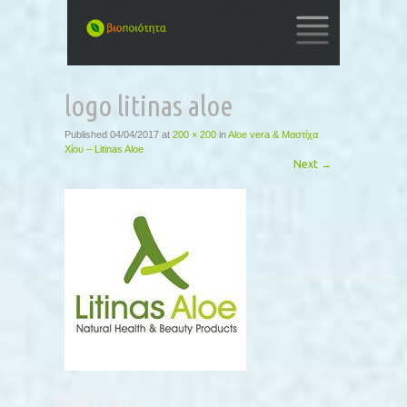
SKIP
TO
logo litinas aloe
CONTENT
Published
04/04/2017
at
200 × 200
in
Aloe vera & Μαστίχα
Χίου – Litinas Aloe
Next
→
Αναζήτηση