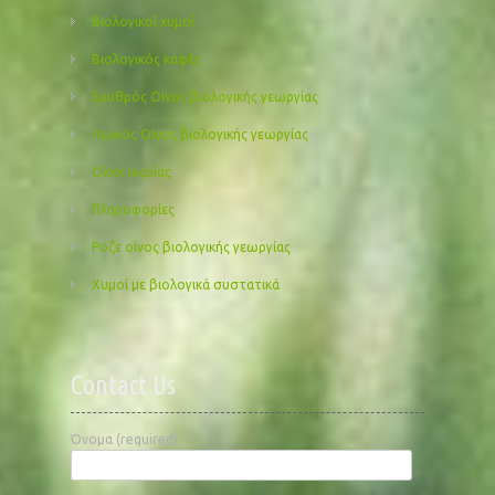
Βιολογικοί χυμοί
Βιολογικός καφές
Ερυθρός Οίνος βιολογικής γεωργίας
Λευκός Οίνος βιολογικής γεωργίας
Οίνοι Ικαρίας
Πληροφορίες
Ροζε οίνος βιολογικής γεωργίας
Χυμοί με βιολογικά συστατικά
Contact Us
Όνομα (required)