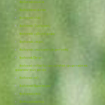
Βιολογικά φρούτα
Βιολογικά ωμά σνακ
Βιολογικές ελιές
Βιολογικές ζωοτροφές
Βιολογικές μελισσοτροφές
Βιολογικές μπύρες
Βιολογικές υπερτροφές (superfoods)
Βιολογική ζάχαρη
Βιολογικό πολλαπλασιαστικό υλικό αρωματικών και
φαρμακευτικών φυτών
Βιολογικό ρύζι
Βιολογικοί ξηροί καρποί
Βιολογικοί οίνοι
Βιολογικοί σπόροι