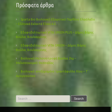
Πρόσφατα άρθρα
Sparta Bio Βιολογικό Εξαιρετικό Παρθένο Ελαιόλαδο
– Ελληνικά Εκλεκτά Έλαια Α.Ε.
Εδαφοβελτιωτικό VITA GREEN PLUS – Δήμος Βάρης
Βούλας Βουλιαγμένης
Εδαφοβελτιωτικό VITA GREEN – Δήμος Βάρης
Βούλας Βουλιαγμένης
Βιολογική Μελισσοτροφή Βανίλια 2kg –
Μελισσοκομική Θεσσαλίας
Βιολογικό αποξηραμένο τριαντάφυλλο Χίου – Τ’
Αγιοργούσικα
Search
for: