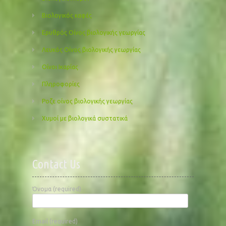
Βιολογικός καφές
Ερυθρός Οίνος βιολογικής γεωργίας
Λευκός Οίνος βιολογικής γεωργίας
Οίνοι Ικαρίας
Πληροφορίες
Ροζε οίνος βιολογικής γεωργίας
Χυμοί με βιολογικά συστατικά
Contact Us
Όνομα (required)
Email (required)