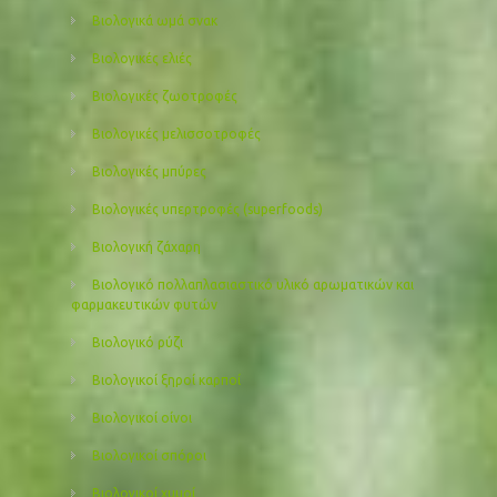
Βιολογικά ωμά σνακ
Βιολογικές ελιές
Βιολογικές ζωοτροφές
Βιολογικές μελισσοτροφές
Βιολογικές μπύρες
Βιολογικές υπερτροφές (superfoods)
Βιολογική ζάχαρη
Βιολογικό πολλαπλασιαστικό υλικό αρωματικών και
φαρμακευτικών φυτών
Βιολογικό ρύζι
Βιολογικοί ξηροί καρποί
Βιολογικοί οίνοι
Βιολογικοί σπόροι
Βιολογικοί χυμοί