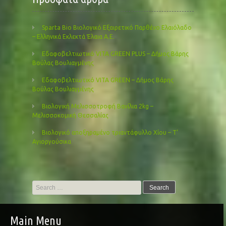
Sparta Bio Βιολογικό Εξαιρετικό Παρθένο Ελαιόλαδο
– Ελληνικά Εκλεκτά Έλαια Α.Ε.
Εδαφοβελτιωτικό VITA GREEN PLUS – Δήμος Βάρης
Βούλας Βουλιαγμένης
Εδαφοβελτιωτικό VITA GREEN – Δήμος Βάρης
Βούλας Βουλιαγμένης
Βιολογική Μελισσοτροφή Βανίλια 2kg –
Μελισσοκομική Θεσσαλίας
Βιολογικό αποξηραμένο τριαντάφυλλο Χίου – Τ’
Αγιοργούσικα
Search
for:
Main Menu