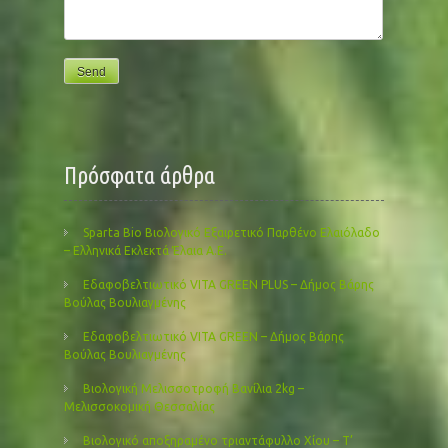
Πρόσφατα άρθρα
Sparta Bio Βιολογικό Εξαιρετικό Παρθένο Ελαιόλαδο
– Ελληνικά Εκλεκτά Έλαια Α.Ε.
Εδαφοβελτιωτικό VITA GREEN PLUS – Δήμος Βάρης
Βούλας Βουλιαγμένης
Εδαφοβελτιωτικό VITA GREEN – Δήμος Βάρης
Βούλας Βουλιαγμένης
Βιολογική Μελισσοτροφή Βανίλια 2kg –
Μελισσοκομική Θεσσαλίας
Βιολογικό αποξηραμένο τριαντάφυλλο Χίου – Τ’