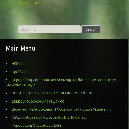
Αγιοργούσικα
Search
for:
Main Menu
ΑΡΧΙΚΗ
Προϊόντα
Παρουσίαση Σκευασμάτων Λίπανσης και Φυτοπροστασίας στην
Βιολογική Γεωργία
ΖΗΤΗΣΗ – ΠΡΟΣΦΟΡΑ ΒΙΟΛΟΓΙΚΩΝ ΠΡΟΪΟΝΤΩΝ
Σύμβουλοι βιολογικής γεωργίας
Βιολογική Μελισσοκομία: Η Φύση στην Αγνότερη Μορφή της
Καλώς ήλθατε στην ιστοσελίδα βιοΠοιότητα
Παρουσίαση Οργανισμού ΔΗΩ