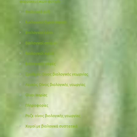
φαρμακευτικών φυτών
Βιολογικό ρύζι
Βιολογικοί ξηροί καρποί
Βιολογικοί οίνοι
Βιολογικοί σπόροι
Βιολογικοί χυμοί
Βιολογικός καφές
Ερυθρός Οίνος βιολογικής γεωργίας
Λευκός Οίνος βιολογικής γεωργίας
Οίνοι Ικαρίας
Πληροφορίες
Ροζε οίνος βιολογικής γεωργίας
Χυμοί με βιολογικά συστατικά