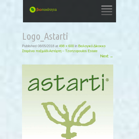
SKIP
TO
Logo_Astarti
CONTENT
Published
08/05/2018
at
498 × 600
in
Βιολογικό Δίκοκκο
Σταρένιο παξιμάδι Αστάρτη – Tzortzopoulos Estate
Next
→