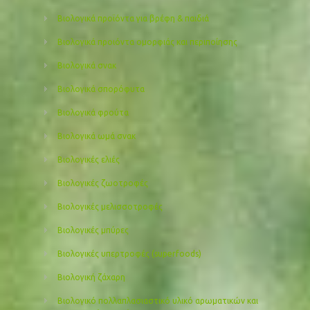
Βιολογικά προϊόντα για βρέφη & παιδιά
Βιολογικά προιόντα ομορφιάς και περιποίησης
Βιολογικά σνακ
Βιολογικά σπορόφυτα
Βιολογικά φρούτα
Βιολογικά ωμά σνακ
Βιολογικές ελιές
Βιολογικές ζωοτροφές
Βιολογικές μελισσοτροφές
Βιολογικές μπύρες
Βιολογικές υπερτροφές (superfoods)
Βιολογική ζάχαρη
Βιολογικό πολλαπλασιαστικό υλικό αρωματικών και