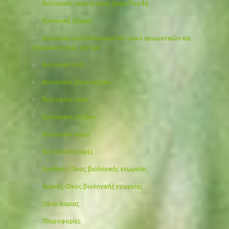
Βιολογικές υπερτροφές (superfoods)
Βιολογική ζάχαρη
Βιολογικό πολλαπλασιαστικό υλικό αρωματικών και
φαρμακευτικών φυτών
Βιολογικό ρύζι
Βιολογικοί ξηροί καρποί
Βιολογικοί οίνοι
Βιολογικοί σπόροι
Βιολογικοί χυμοί
Βιολογικός καφές
Ερυθρός Οίνος βιολογικής γεωργίας
Λευκός Οίνος βιολογικής γεωργίας
Οίνοι Ικαρίας
Πληροφορίες