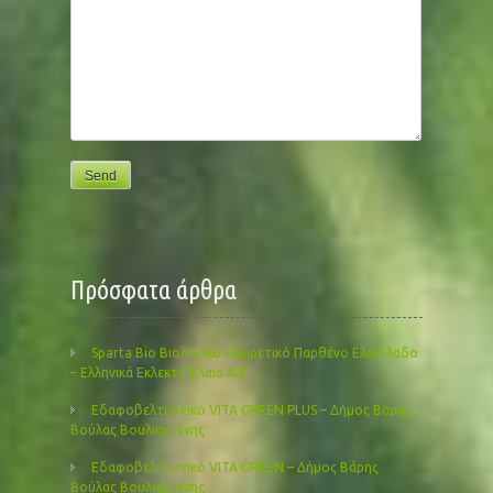
Πρόσφατα άρθρα
Sparta Bio Βιολογικό Εξαιρετικό Παρθένο Ελαιόλαδο
– Ελληνικά Εκλεκτά Έλαια Α.Ε.
Εδαφοβελτιωτικό VITA GREEN PLUS – Δήμος Βάρης
Βούλας Βουλιαγμένης
Εδαφοβελτιωτικό VITA GREEN – Δήμος Βάρης
Βούλας Βουλιαγμένης