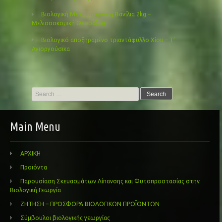
Βιολογική Μελισσοτροφή Βανίλια 2kg –
Μελισσοκομική Θεσσαλίας
Βιολογικό αποξηραμένο τριαντάφυλλο Χίου – Τ’
Αγιοργούσικα
Search
for:
Main Menu
ΑΡΧΙΚΗ
Προϊόντα
Παρουσίαση Σκευασμάτων Λίπανσης και Φυτοπροστασίας στην
Βιολογική Γεωργία
ΖΗΤΗΣΗ – ΠΡΟΣΦΟΡΑ ΒΙΟΛΟΓΙΚΩΝ ΠΡΟΪΟΝΤΩΝ
Σύμβουλοι βιολογικής γεωργίας